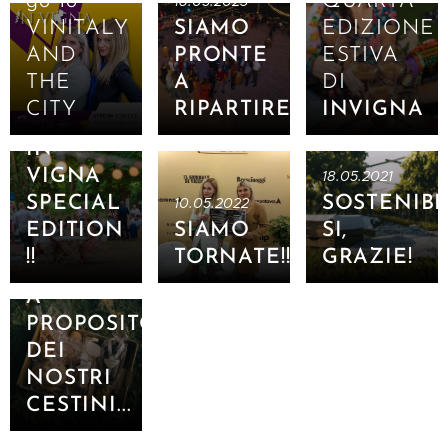
go to
QUARTA
18.05.2023
VINITALY
SIAMO
EDIZIONE
AND
PRONTE
ESTIVA
THE
A
DI
CITY
RIPARTIRE
INVIGNA
03.06.2022
IN
VIGNA
18.05.2021
SPECIAL
SOSTENIBI
10.05.2022
EDITION
SIAMO
SI,
!!
TORNATE!!
GRAZIE!
11.05.2021
A
PROPOSITO
DEI
NOSTRI
CESTINI...