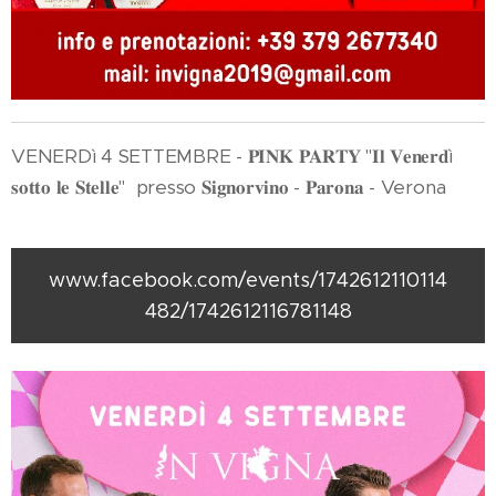
VENERDì 4 SETTEMBRE - 𝐏𝐈𝐍𝐊 𝐏𝐀𝐑𝐓𝐘 "𝐈𝐥 𝐕𝐞𝐧𝐞𝐫𝐝ì
𝐬𝐨𝐭𝐭𝐨 𝐥𝐞 𝐒𝐭𝐞𝐥𝐥𝐞" presso 𝐒𝐢𝐠𝐧𝐨𝐫𝐯𝐢𝐧𝐨 - 𝐏𝐚𝐫𝐨𝐧𝐚 - Verona
www.facebook.com/events/1742612110114
482/1742612116781148