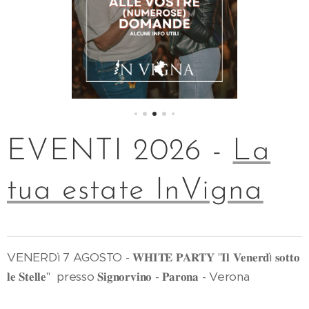
EVENTI 2026 -
La
tua estate InVigna
VENERDì 7 AGOSTO - 𝐖𝐇𝐈𝐓𝐄 𝐏𝐀𝐑𝐓𝐘 "𝐈𝐥 𝐕𝐞𝐧𝐞𝐫𝐝ì 𝐬𝐨𝐭𝐭𝐨
𝐥𝐞 𝐒𝐭𝐞𝐥𝐥𝐞" presso 𝐒𝐢𝐠𝐧𝐨𝐫𝐯𝐢𝐧𝐨 - 𝐏𝐚𝐫𝐨𝐧𝐚 - Verona