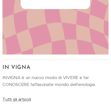
IN VIGNA
INVIGNA è un nuovo modo di VIVERE e far
CONOSCERE l'affascinate mondo dell'enologia.
24.04.2023
ECCOCI
GIUNTE
04.04.2024
Tutti gli articoli
INVIGNA
ALLA