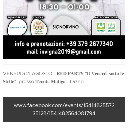
VENERDì 21 AGOSTO - 𝐑𝐄𝐃 𝐏𝐀𝐑𝐓𝐘 "𝐈𝐥 𝐕𝐞𝐧𝐞𝐫𝐝ì 𝐬𝐨𝐭𝐭𝐨 𝐥𝐞
𝐒𝐭𝐞𝐥𝐥𝐞" presso 𝐓𝐞𝐧𝐮𝐭𝐞 𝐌𝐚𝐥𝐢𝐠𝐚 - Lazise
www.facebook.com/events/15414825573
35128/1541482564001794