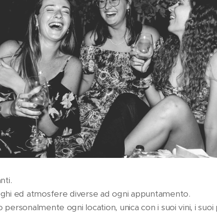
nti.
oghi ed atmosfere diverse ad ogni appuntamento.
personalmente ogni location, unica con i suoi vini, i suoi 